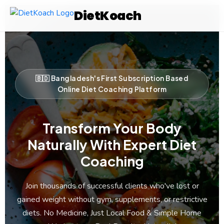
Diet
Koach
🇧🇩 Bangladesh's First Subscription Based
Online Diet Coaching Platform
Transform Your Body
Naturally With Expert Diet
Coaching
Join thousands of successful clients who've lost or
gained weight without gym, supplements, or restrictive
diets. No Medicine, Just Local Food & Simple Home