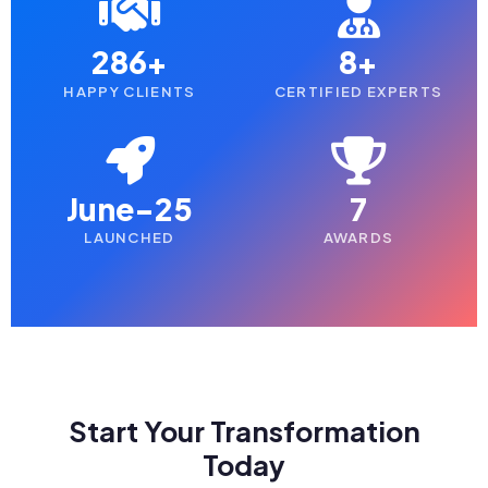
286+
8+
HAPPY CLIENTS
CERTIFIED EXPERTS
June-25
7
LAUNCHED
AWARDS
Start Your Transformation
Today