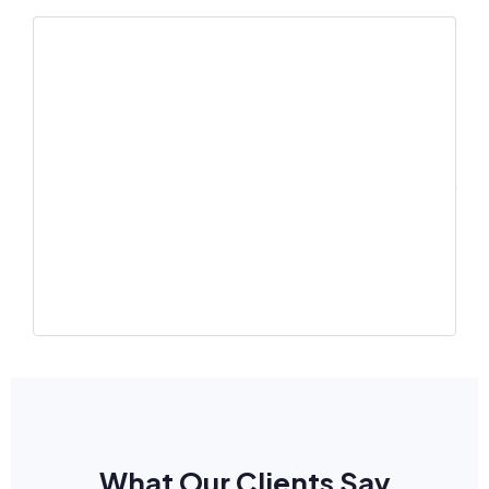
bKash Payment
Pay via bKash
Your personal data will be used to process your order, support your
experience throughout this website, and for other purposes
described in our
privacy policy
.
Place Order 1,449.00৳
What Our Clients Say