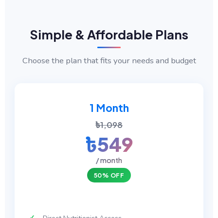
Simple & Affordable Plans
Choose the plan that fits your needs and budget
1 Month
৳1,098
৳549
/ month
50% OFF