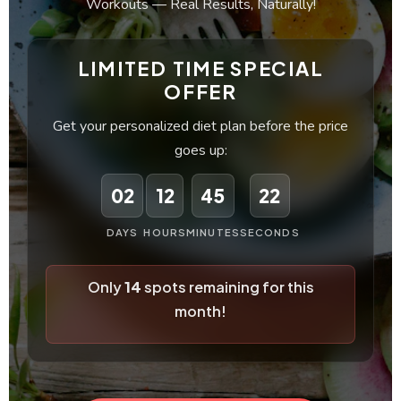
Workouts — Real Results, Naturally!
LIMITED TIME SPECIAL
OFFER
Get your personalized diet plan before the price
goes up:
02
12
45
21
DAYS
HOURS
MINUTES
SECONDS
Only
14
spots remaining for this
month!