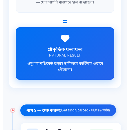
— যেন আপনি মাঝপথে হাল না ছাড়েন।
=
প্রাকৃতিক ফলাফল
NATURAL RESULT
ওষুধ বা সাপ্লিমেন্ট ছাড়াই স্থায়ীভাবে কাঙ্ক্ষিত ওজনে
পৌঁছানো।
ধাপ ১ — শুরু করুন
(Getting Started · প্রথম ৪৮ ঘণ্টা)